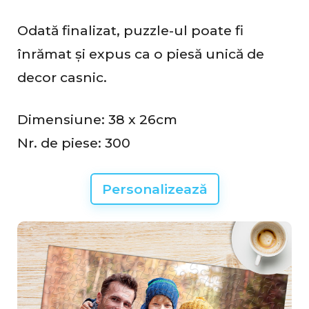
c
Odată finalizat, puzzle-ul poate fi
e
înrămat și expus ca o piesă unică de
n
decor casnic.
z
i
Dimensiune: 38 x 26cm
i
Nr. de piese: 300
Personalizează