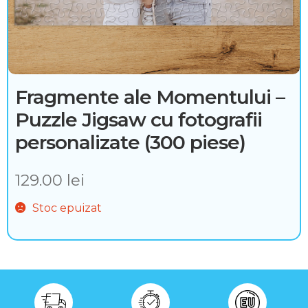
n
t
e
ș
Fragmente ale Momentului –
i
Puzzle Jigsaw cu fotografii
a
personalizate (300 piese)
c
129.00
lei
c
Stoc epuizat
e
s
o
r