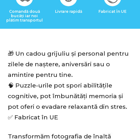
i
Comandă două
Livrare rapidă
Fabricat în UE
bucăți iar noi
plătim transportul
i
C
🎁 Un cadou grijuliu și personal pentru
a
zilele de naștere, aniversări sau o
amintire pentru tine.
s
🧠 Puzzle-urile pot spori abilitățile
ă
cognitive, pot îmbunătăți memoria și
ș
pot oferi o evadare relaxantă din stres.
i
✅ Fabricat în UE
t
Transformăm fotografia de înaltă