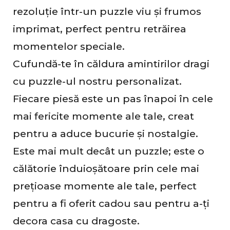
i
rezoluție într-un puzzle viu și frumos
m
imprimat, perfect pentru retrăirea
p
momentelor speciale.
l
Cufundă-te în căldura amintirilor dragi
i
cu puzzle-ul nostru personalizat.
Fiecare piesă este un pas înapoi în cele
b
mai fericite momente ale tale, creat
e
pentru a aduce bucurie și nostalgie.
r
Este mai mult decât un puzzle; este o
călătorie înduioșătoare prin cele mai
prețioase momente ale tale, perfect
R
pentru a fi oferit cadou sau pentru a-ți
e
decora casa cu dragoste.