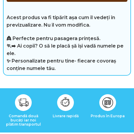
i
m
Acest produs va fi tipărit așa cum îl vedeți în
p
previzualizare. Nu îl vom modifica.
l
👸 Perfecte pentru pasagera prințesă.
🏃‍➡️ Ai copii? O să le placă șă își vadă numele pe
i
ele.
b
✨ Personalizate pentru tine- fiecare covoraș
conține numele tău.
e
r
R
Comandă două
Livrare rapidă
Produs în Europa
bucăți iar noi
e
plătim transportul