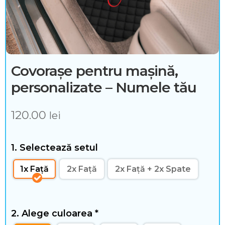
n
t
e
ș
Covorașe pentru mașină,
i
personalizate – Numele tău
a
120.00
lei
c
c
1. Selectează setul
e
1x Față
2x Față
2x Față + 2x Spate
s
o
2. Alege culoarea
*
r