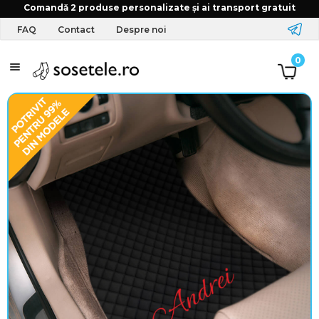
Comandă 2 produse personalizate și ai transport gratuit
FAQ
Contact
Despre noi
Î
0
m
b
r
ă
c
ă
m
i