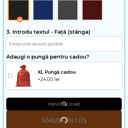
i
i
3. Introdu textul - Față (stânga)
C
Adaugi o pungă pentru cadou?
a
s
XL Pungă cadou
+
24.00
lei
ă
ș
i
PREVIZUALIZARE
t
ADAUGĂ ÎN COȘ