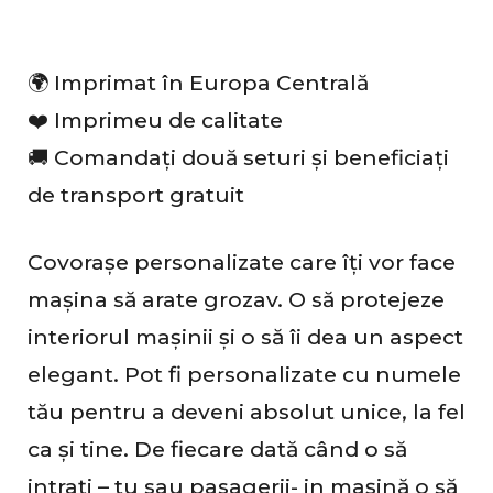
c
e
🌍 Imprimat în Europa Centrală
n
❤️ Imprimeu de calitate
z
🚚 Comandați două seturi și beneficiați
i
de transport gratuit
i
Covorașe personalizate care îți vor face
mașina să arate grozav. O să protejeze
interiorul mașinii și o să îi dea un aspect
elegant. Pot fi personalizate cu numele
tău pentru a deveni absolut unice, la fel
ca și tine. De fiecare dată când o să
intrați – tu sau pasagerii- in mașină o să