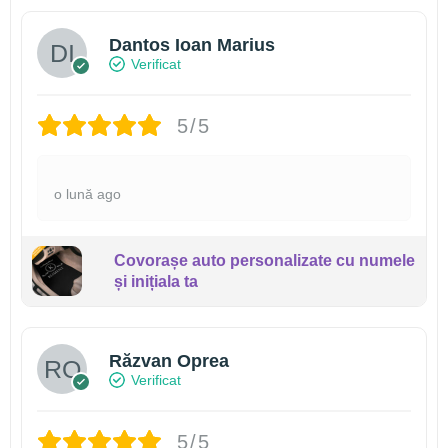
Dantos Ioan Marius
Verificat
5/5
o lună ago
Covorașe auto personalizate cu numele
și inițiala ta
Răzvan Oprea
Verificat
5/5