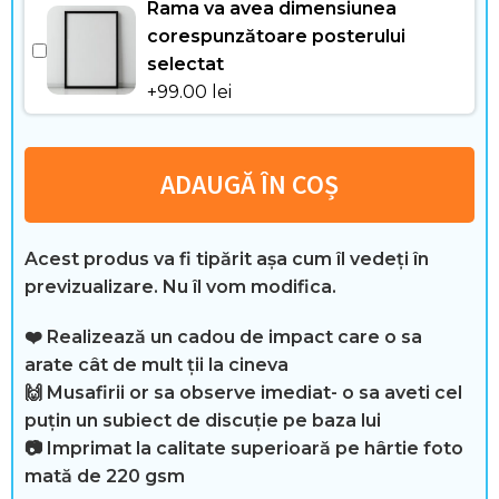
Rama va avea dimensiunea
i
corespunzătoare posterului
selectat
i
+
99.00
lei
ADAUGĂ ÎN COȘ
C
a
Acest produs va fi tipărit așa cum îl vedeți în
s
previzualizare. Nu îl vom modifica.
ă
❤️
Realizează un cadou de impact care o sa
ș
arate cât de mult ții la cineva
🙌
Musafirii or sa observe imediat- o sa aveti cel
i
puțin un subiect de discuție pe baza lui
📷 Imprimat la calitate superioară pe hârtie foto
t
mată de 220 gsm