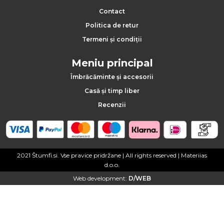
Contact
Politica de retur
Termeni și condiții
Meniu principal
Îmbrăcăminte și accesorii
Casă și timp liber
Recenzii
2021 Štumfi.si. Vse pravice pridržane
| All rights reserved |
Materiias
d.o.o.
Web development:
D/WEB