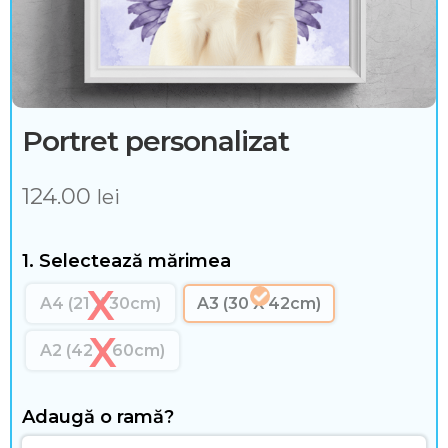
n
t
e
ș
Portret personalizat
i
124.00
a
lei
c
1. Selectează mărimea
c
A4 (21 X 30cm)
A3 (30 X 42cm)
e
A2 (42 X 60cm)
s
o
Adaugă o ramă?
r