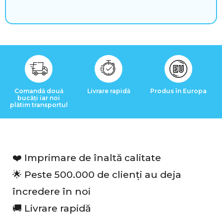
i
m
p
l
i
Comandă două
Livrare rapidă
Produs în Europa
b
bucăți iar noi
plătim transportul
e
r
❤️
Imprimare de înaltă calitate
🌟
Peste 500.000 de clienți au deja
R
încredere în noi
e
🚚
Livrare rapidă