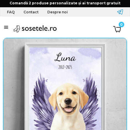
Comandă 2 produse personalizate și ai transport gratuit
FAQ
Contact
Despre noi
Î
0
m
b
r
ă
c
ă
m
i