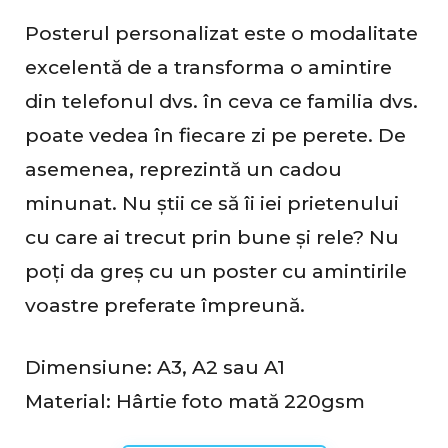
c
Posterul personalizat este o modalitate
e
excelentă de a transforma o amintire
n
din telefonul dvs. în ceva ce familia dvs.
z
poate vedea în fiecare zi pe perete. De
i
asemenea, reprezintă un cadou
minunat. Nu știi ce să îi iei prietenului
i
cu care ai trecut prin bune și rele? Nu
poți da greș cu un poster cu amintirile
voastre preferate împreună.
Dimensiune: A3, A2 sau A1
Material: Hârtie foto mată 220gsm