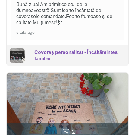
Bună ziua! Am primit coletul de la
dumneavoastră.Sunt foarte încântată de
covorașele comandate.Foarte frumoase și de
calitate.Mulțumesc!🤗
5 zile ago
Covoraș personalizat - Încălțămintea
familiei
2