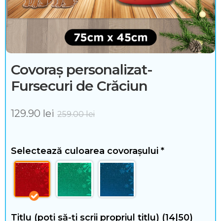
n
t
e
ș
Covoraș personalizat-
i
Fursecuri de Crăciun
a
129.90
lei
259.00
lei
c
c
Selectează culoarea covorașului
*
e
s
o
r
Titlu (poți să-ți scrii propriul titlu)
(14|50)