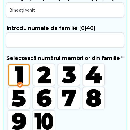
i
i
Introdu numele de familie
(0|40)
C
Selectează numărul membrilor din familie
*
a
s
ă
ș
i
t