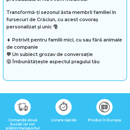
Transformă-ți sezonul ăsta membrii familiei în
fursecuri de Crăciun, cu acest covoraș
personalizat și unic 🎅
👧 Potrivit pentru familii mici, cu sau fără animale
de companie
💬 Un subiect grozav de conversație
😮 Îmbunătățește aspectul pragului tău
Comandă două
Livrare rapidă
Produs în Europa
bucăți iar noi
plătim transportul