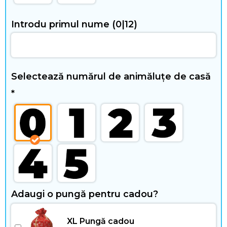
i
m
Introdu primul nume
(0|12)
p
l
Selectează numărul de animăluțe de casă
i
*
b
e
r
R
Adaugi o pungă pentru cadou?
e
XL Pungă cadou