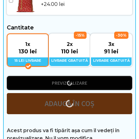
c
+
24.00
lei
e
n
Cantitate
-15%
-30%
z
1x
2x
3x
i
130 lei
110 lei
91 lei
15 LEI LIVRARE
LIVRARE GRATUITĂ
LIVRARE GRATUITĂ
i
PREVIZUALIZARE
ADAUGĂ ÎN COȘ
Acest produs va fi tipărit așa cum îl vedeți în
previzualizare. Nu îl vom modifica.