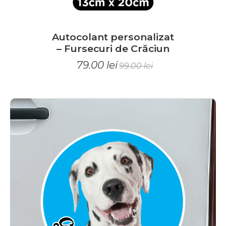
c
e
Autocolant personalizat
n
– Fursecuri de Crăciun
z
79.00
lei
99.00
lei
i
i