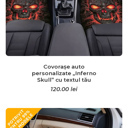
Covorașe auto
personalizate „Inferno
Skull” cu textul tău
120.00
lei
Acest
produs
are
mai