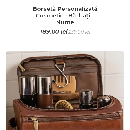
Borsetă Personalizată
Cosmetice Bărbați –
Nume
189.00
lei
239.00
lei
Acest
produs
are
mai
multe
variații.
Opțiunile
pot
fi
alese
în
pagina