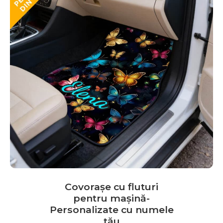
multe
variații.
Opțiunile
pot
fi
alese
în
pagina
produsului.
Covorașe cu fluturi
pentru mașină-
Personalizate cu numele
tău