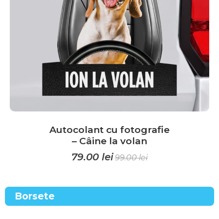
Autocolant cu fotografie
– Câine la volan
79.00
lei
99.00
lei
Acest
produs
Borsete
are
mai