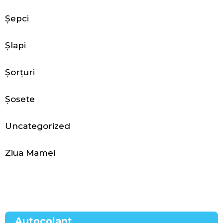
i
Șepci
i
Șlapi
Șorțuri
C
Șosete
a
s
Uncategorized
ă
Ziua Mamei
ș
i
t
Autocolant