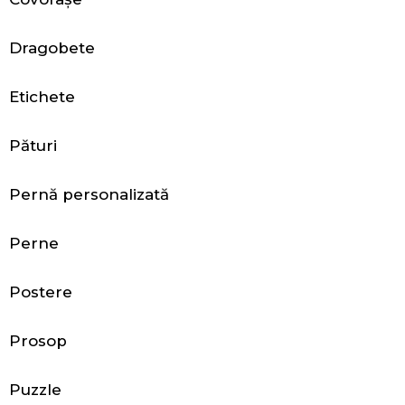
n
t
Dragobete
e
Etichete
ș
i
Pături
a
Pernă personalizată
c
Perne
c
e
Postere
s
Prosop
o
Puzzle
r