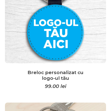
pot
fi
alese
în
pagina
produsului.
Breloc personalizat cu
logo-ul tău
99.00
lei
Acest
produs
are