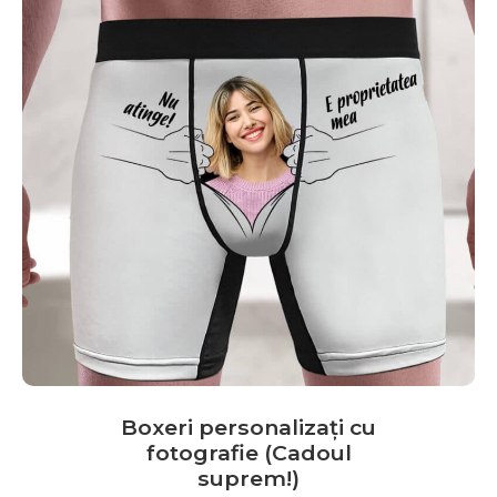
pot
fi
alese
în
pagina
produsului.
Boxeri personalizați cu
fotografie (Cadoul
suprem!)