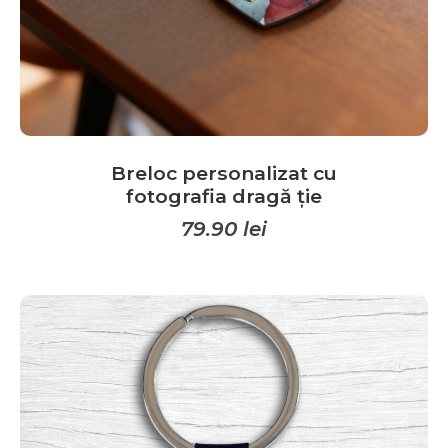
Breloc personalizat cu
fotografia dragă ție
79.90
lei
Acest
produs
are
mai
multe
variații.
Opțiunile