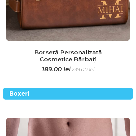
produsului.
Borsetă Personalizată
Cosmetice Bărbați
189.00
lei
239.00
lei
Acest
produs
Boxeri
are
mai
multe
variații.
Opțiunile