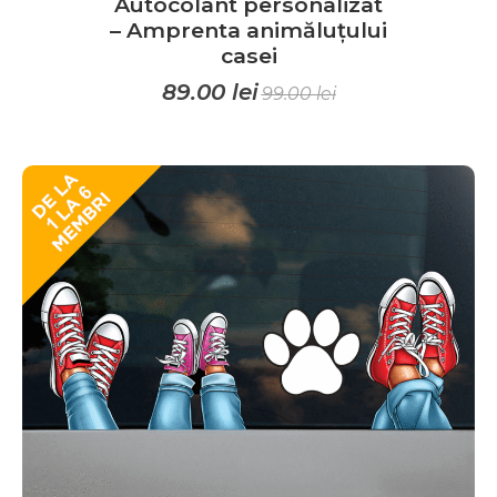
Autocolant personalizat
– Amprenta animăluțului
casei
89.00
lei
99.00
lei
Acest
produs
are
mai
multe
variații.
Opțiunile
pot
fi
alese
în
pagina
produsului.