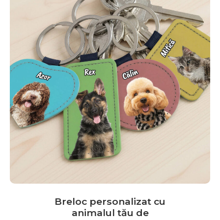
mai
multe
variații.
Opțiunile
pot
fi
alese
în
pagina
produsului.
Breloc personalizat cu
animalul tău de