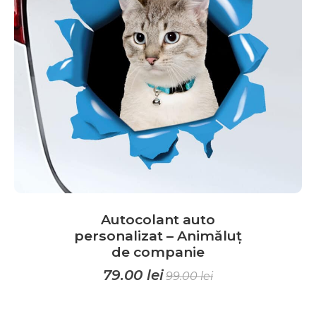
pot
fi
alese
în
pagina
produsului.
Autocolant auto
personalizat – Animăluț
de companie
79.00
lei
99.00
lei
Acest