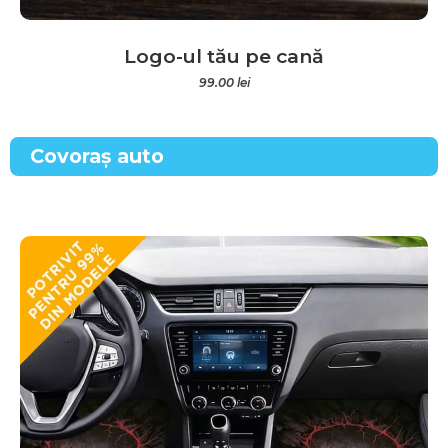
Logo-ul tău pe cană
99.00
lei
Covoraș auto