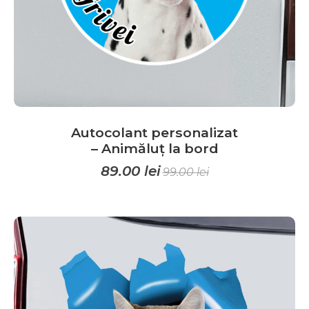
Autocolant personalizat
– Animăluț la bord
89.00
lei
99.00
lei
Acest
produs
are
mai
multe
variații.
Opțiunile